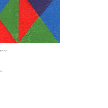
ntaña
ca