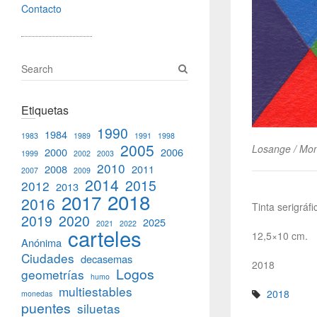
Contacto
S
e
a
Etiquetas
r
c
1990
1984
1983
1989
1991
1998
h
2005
Losange / Mo
2000
2006
1999
2002
2003
2010
2008
2011
2007
2009
2014
2015
2012
2013
2018
2017
2016
Tinta serigráfi
2019
2020
2025
2021
2022
carteles
12,5×10 cm.
Anónima
Ciudades
decasemas
2018
Logos
geometrías
humo
multiestables
2018
monedas
puentes
siluetas