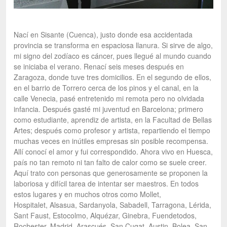
Nací en Sisante (Cuenca), justo donde esa accidentada
provincia se transforma en espaciosa llanura. Si sirve de algo,
mi signo del zodíaco es cáncer, pues llegué al mundo cuando
se iniciaba el verano. Renací seis meses después en
Zaragoza, donde tuve tres domicilios. En el segundo de ellos,
en el barrio de Torrero cerca de los pinos y el canal, en la
calle Venecia, pasé entretenido mi remota pero no olvidada
infancia. Después gasté mi juventud en Barcelona; primero
como estudiante, aprendiz de artista, en la Facultad de Bellas
Artes; después como profesor y artista, repartiendo el tiempo
muchas veces en inútiles empresas sin posible recompensa.
Allí conocí el amor y fui correspondido. Ahora vivo en Huesca,
país no tan remoto ni tan falto de calor como se suele creer.
Aquí trato con personas que generosamente se proponen la
laboriosa y difícil tarea de intentar ser maestros. En todos
estos lugares y en muchos otros como Mollet,
Hospitalet, Alsasua, Sardanyola, Sabadell, Tarragona, Lérida,
Sant Faust, Estocolmo, Alquézar, Ginebra, Fuendetodos,
Rochester, Madrid, Arascués, San Cugat, Austin, Bolea, San