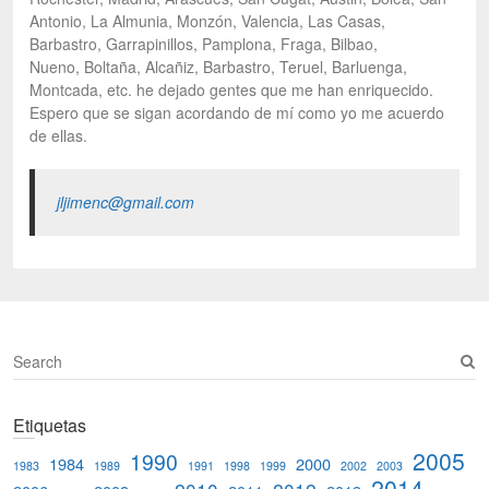
Antonio, La Almunia, Monzón, Valencia, Las Casas,
Barbastro, Garrapinillos, Pamplona, Fraga, Bilbao,
Nueno, Boltaña, Alcañiz, Barbastro, Teruel, Barluenga,
Montcada, etc. he dejado gentes que me han enriquecido.
Espero que se sigan acordando de mí como yo me acuerdo
de ellas.
jljimenc@gmail.com
S
e
a
Etiquetas
r
c
2005
1990
1984
2000
1983
1989
1991
1998
1999
2002
2003
h
2014