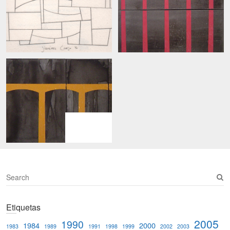
S
e
a
Etiquetas
r
c
2005
1990
1984
2000
1983
1989
1991
1998
1999
2002
2003
h