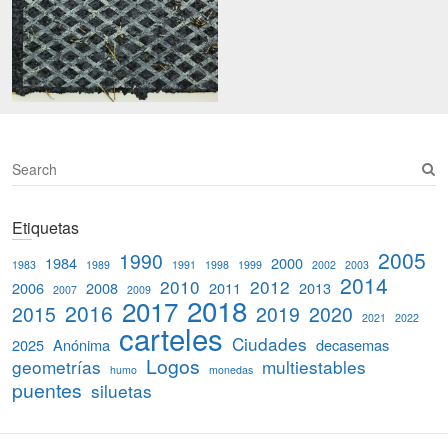
S
e
a
Etiquetas
r
c
2005
1990
1984
2000
1983
1989
1991
1998
1999
2002
2003
h
2014
2010
2012
2006
2008
2011
2013
2007
2009
2018
2017
2016
2015
2019
2020
2021
2022
carteles
Ciudades
2025
Anónima
decasemas
Logos
geometrías
multiestables
humo
monedas
puentes
siluetas