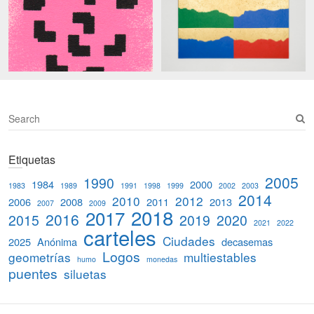
S
e
a
Etiquetas
r
c
2005
1990
1984
2000
1983
1989
1991
1998
1999
2002
2003
h
2014
2010
2012
2006
2008
2011
2013
2007
2009
2018
2017
2016
2015
2019
2020
2021
2022
carteles
Ciudades
2025
Anónima
decasemas
Logos
geometrías
multiestables
humo
monedas
puentes
siluetas