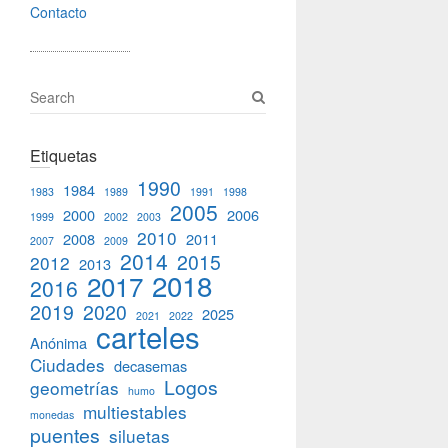
v
Contacto
i
o
u
S
s
e
p
a
o
Etiquetas
r
s
c
1990
1984
t
1983
1989
1991
1998
h
2005
2000
2006
:
1999
2002
2003
2010
2008
2011
2007
2009
2014
2015
2012
2013
2018
2017
2016
2019
2020
2025
2021
2022
carteles
Anónima
Ciudades
decasemas
Logos
geometrías
humo
multiestables
monedas
puentes
siluetas