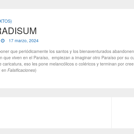
EXTOS)
RADISUM
17 marzo, 2024
poner que periódicamente los santos y los bienaventurados abandonen 
n que viven en el Paraíso, empiezan a imaginar otro Paraíso por su cu
 caricatura, eso les pone melancólicos o coléricos y terminan por cree
i en
Falsificaciones
)
N
e
x