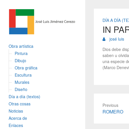
DÍA A DÍA (T
IN PA
josé luis
Obra artística
Dios debe dis
Pintura
saben u olvida
Dibujo
una especie de
(Marco Denev
Obra gráfica
Escultura
Murales
Diseño
Día a día (textos)
Otras cosas
Previous
Noticias
P
ROMERO
r
Acerca de
e
Enlaces